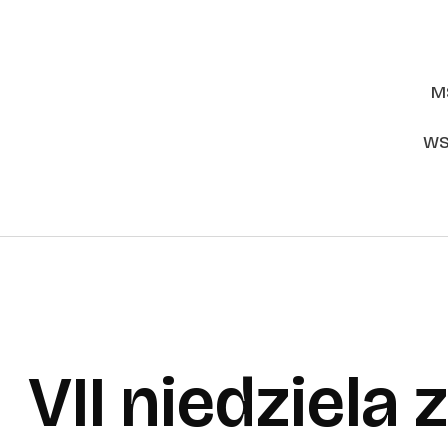
M
WS
VII niedziela