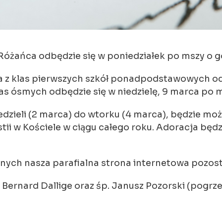
óżańca odbędzie się w poniedziałek po mszy o go
 z klas pierwszych szkół ponadpodstawowych odb
as ósmych odbędzie się w niedzielę, 9 marca po m
iedzieli (2 marca) do wtorku (4 marca), będzie m
ii w Kościele w ciągu całego roku. Adoracja będzi
ch nasza parafialna strona internetowa pozosta
. Bernard Dallige oraz śp. Janusz Pozorski (pogrz