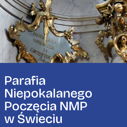
P
a
r
a
f
i
a
N
i
e
p
o
k
a
l
a
n
e
g
o
P
o
c
z
ę
c
i
a
N
M
P
w
Ś
w
i
e
c
i
u